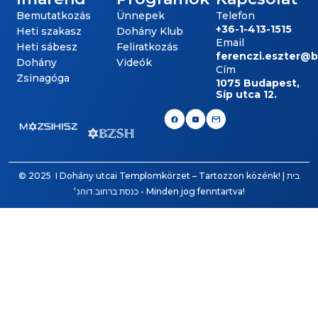
Bemutatkozás
Ünnepek
Telefon
+36-1-413-1515
Heti szakasz
Dohány Klub
Email
Heti sábesz
Feliratkozás
ferenczi.eszter@
Dohány
Videók
Cím
Zsinagóga
1075 Budapest,
Síp utca 12.
© 2025 I Dohány utcai Templomkörzet – Tartozzon közénk! | בית
כנסת ברחוב דוהנ׳ - Minden jog fenntartva!