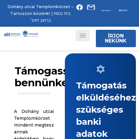
Dohány utcai Templomkörzet –
Tartozzon közénk! | בית כנסת
ברחוב דוהנ׳
ÍRJON
NEKÜNK
Támogasson
bennünket!
Támogatás
elküldéséhez
szükséges
A Dohány utcai
Templomkörzet
banki
mindent megtesz
adatok
annak
érdekében, hogy