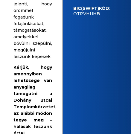
jelenti, hogy
BIC(SWIFT)KÓD:
örömmel
OTPVHUHB
fogadunk
felajánlásokat,
támogatásokat,
amelyekkel
bővülni, szépülni,
megújulni
leszünk képesek.
Kérjük, hogy
amennyiben
lehetősége van
anyagilag
támogatni a
Dohány utcai
Templomkörzetet,
az alábbi módon
tegye meg –
hálásak leszünk
érte!