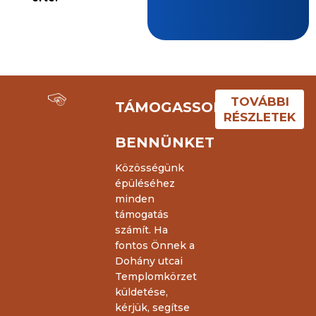
TOVÁBBI
TÁMOGASSON
RÉSZLETEK
BENNÜNKET
Közösségünk
épüléséhez
minden
támogatás
számít. Ha
fontos Önnek a
Dohány utcai
Templomkörzet
küldetése,
kérjük, segítse