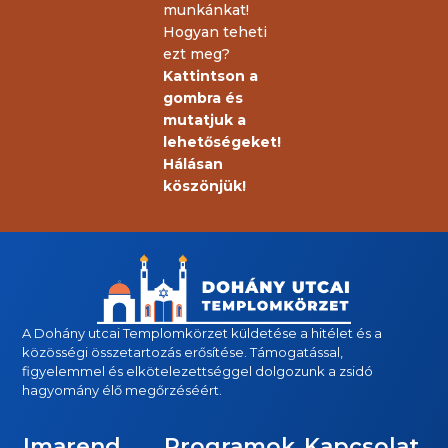
munkánkat!
Hogyan teheti
ezt meg?
Kattintson a
gombra és
mutatjuk a
lehetőségeket!
Hálásan
köszönjük!
A Dohány utcai Templomkörzet küldetése a hitélet és a
közösségi összetartozás erősítése. Támogatással,
figyelemmel és elkötelezettséggel dolgozunk a zsidó
hagyomány élő megőrzéséért.
Imarend
Programok
Kapcsolat