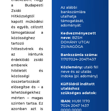
a Budapesti
Az alábbi
Zsidó
bankszámlára
Hitközségtől
utalhatja
támogatását,
kapott működési
adományát:
és egyéb, célzott
támogatással a
Kedvezményezett
neve:
BZSH
közösséghez
DOHÁNY UTCAI
tartozó
ZSINAGÓGA
hittestvérek és
az irántunk
Bankszámla száma:
11707024-20471437
érdeklődő zsidó
emberek
Közlemény:
utaló fél
hitéletét és
neve és az utalás
közösségi
indoka (pl. adomány)
összetartozását
Külföldről indított
elősegítse és – a
utaláshoz
lehetőségekhez
szükséges adatok:
mérten – magas
IBAN:
HU91 1170
szinten tartsa. Ez
7024 2047 1437
azonban azt is
0000 0000