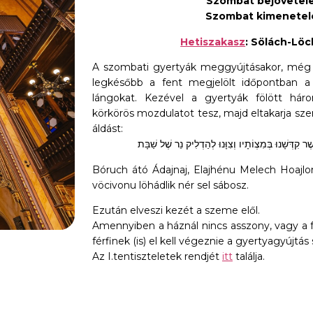
Szombat bejövetele
Szombat kimenetel
Hetiszakasz
A szombati gyertyák meggyújtásakor, még 
legkésőbb a fent megjelölt időpontban a 
lángokat. Kezével a gyertyák fölött háro
körkörös mozdulatot tesz, majd eltakarja sz
áldást:
Bóruch átó Ádajnaj, Elajhénu Melech Hoajlom
vöcivonu löhádlik nér sel sábosz.
Ezután elveszi kezét a szeme elől.
Amennyiben a háznál nincs asszony, vagy a fé
férfinek (is) el kell végeznie a gyertyagyújtás 
Az I.tentiszteletek rendjét
itt
találja.