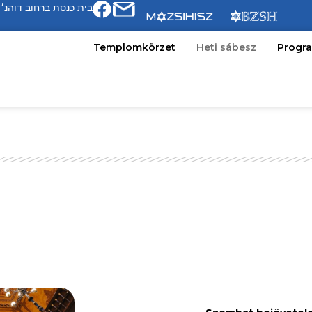
Dohány utcai Templomkörzet – Tartozzon közénk! | בית כנסת ברחוב דוהנ׳
Templomkörzet
Heti sábesz
Progr