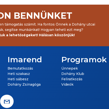
ON BENNÜNKET
 támogatás számít. Ha fontos Önnek a Dohány utcai
ük, segítse munkánkat! Hogyan teheti ezt meg?
juk a lehetőségeket! Hálásan köszönjük!
Imarend
Programok
Bemutatkozás
Ünnepek
Heti szakasz
Dohány Klub
Heti sábesz
Feliratkozás
Dohány Zsinagóga
Videók