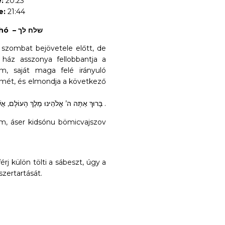
:
20:23
e:
21:44
: Sölách-Löchó – שלח לך
szombat bejövetele előtt, de
ház asszonya fellobbantja a
m, saját maga felé irányuló
emét, és elmondja a következő
בָּרוּךְ אַתָּה ה’ אֱלֹהֵינוּ מֶלֶךְ הָעוֹלָם, אֲשֶׁר קִדְּשָׁנוּ בְּמִצְוֹתָיו וְצִוָּנוּ לְהַדְלִיק נֵר שֶׁל שַׁבָּת .
, áser kidsónu bö­mic­vajszov
rj külön tölti a sábeszt, úgy a
szertartását.