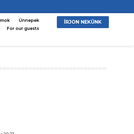
amok
Ünnepek
ÍRJON NEKÜNK
For our guests