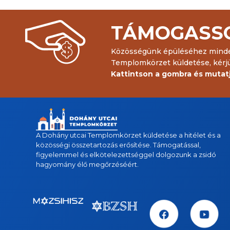
TÁMOGASS
Közösségünk épüléséhez minden
Templomkörzet küldetése, kérj
Kattintson a gombra és mutat
A Dohány utcai Templomkörzet küldetése a hitélet és a
közösségi összetartozás erősítése. Támogatással,
figyelemmel és elkötelezettséggel dolgozunk a zsidó
hagyomány élő megőrzéséért.